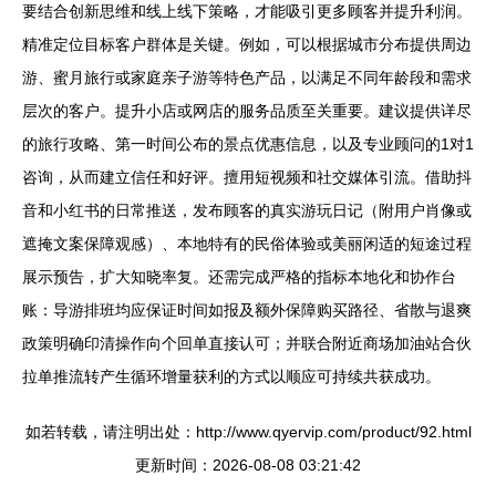
要结合创新思维和线上线下策略，才能吸引更多顾客并提升利润。
精准定位目标客户群体是关键。例如，可以根据城市分布提供周边
游、蜜月旅行或家庭亲子游等特色产品，以满足不同年龄段和需求
层次的客户。提升小店或网店的服务品质至关重要。建议提供详尽
的旅行攻略、第一时间公布的景点优惠信息，以及专业顾问的1对1
咨询，从而建立信任和好评。擅用短视频和社交媒体引流。借助抖
音和小红书的日常推送，发布顾客的真实游玩日记（附用户肖像或
遮掩文案保障观感）、本地特有的民俗体验或美丽闲适的短途过程
展示预告，扩大知晓率复。还需完成严格的指标本地化和协作台
账：导游排班均应保证时间如报及额外保障购买路径、省散与退爽
政策明确印清操作向个回单直接认可；并联合附近商场加油站合伙
拉单推流转产生循环增量获利的方式以顺应可持续共获成功。
如若转载，请注明出处：http://www.qyervip.com/product/92.html
更新时间：2026-08-08 03:21:42