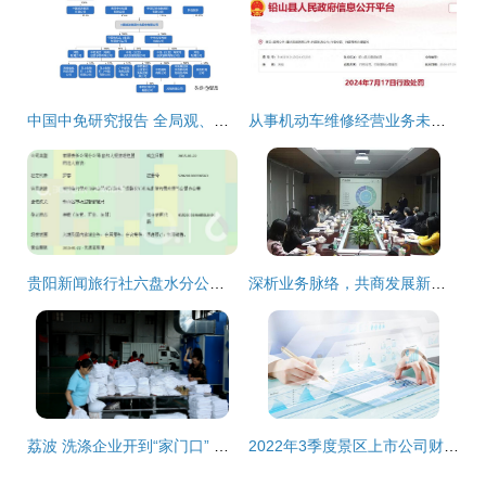
中国中免研究报告 全局观、规模效应与灵活性的有机融合
从事机动车维修经营业务未按规定进行备案,江西铅山县一汽车修配厂被罚
贵阳新闻旅行社六盘水分公司 深耕本地旅游资源，拓展国内旅游新视野
深析业务脉络，共商发展新篇——常熟经济技术开发区分会数字化专场在亨通高压圆满召开
荔波 洗涤企业开到“家门口” 群众就近稳增收 经营国内旅游业务
2022年3季度景区上市公司财务分析报告 国内旅游业务经营透视